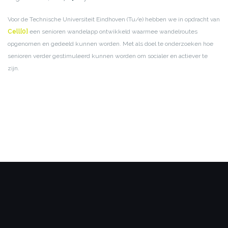
Voor de Technische Universiteit Eindhoven (Tu/e) hebben we in opdracht van
Cell[0]
een senioren wandelapp ontwikkeld waarmee wandelroutes
opgenomen en gedeeld kunnen worden. Met als doel te onderzoeken hoe
senioren verder gestimuleerd kunnen worden om socialer en actiever te
zijn.