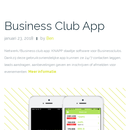
Business Club App
januari 23, 2018
by
Ben
Netwerk/Business club app: KNAPP staaltje software voor Businessclubs.
Dankzij deze gebruiksvriendelijke app kunnen ze 24/7 contacten leggen,
leads aandragen, aanbevelingen geven en inschrijven of afmelden voor
evenementen.
Meer informatie
.