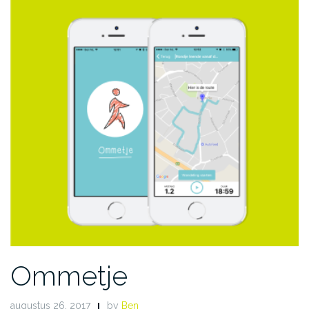
Ommetje
augustus 26, 2017
by
Ben