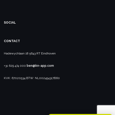
SOCIAL
CONTACT
Hadewychlaan 18
5643 RT Eindhoven
+31 629 474 000
ben@kn-app.com
KVK: 67020534
BTW: NL002454317B60