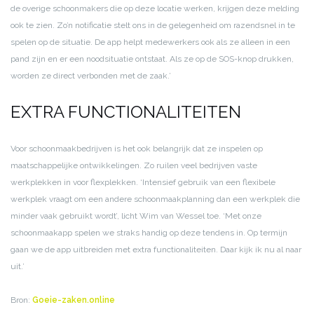
de overige schoonmakers die op deze locatie werken, krijgen deze melding
ook te zien. Zo’n notificatie stelt ons in de gelegenheid om razendsnel in te
spelen op de situatie. De app helpt medewerkers ook als ze alleen in een
pand zijn en er een noodsituatie ontstaat. Als ze op de SOS-knop drukken,
worden ze direct verbonden met de zaak.’
EXTRA FUNCTIONALITEITEN
Voor schoonmaakbedrijven is het ook belangrijk dat ze inspelen op
maatschappelijke ontwikkelingen. Zo ruilen veel bedrijven vaste
werkplekken in voor flexplekken. ‘Intensief gebruik van een flexibele
werkplek vraagt om een andere schoonmaakplanning dan een werkplek die
minder vaak gebruikt wordt’, licht Wim van Wessel toe. ‘Met onze
schoonmaakapp spelen we straks handig op deze tendens in. Op termijn
gaan we de app uitbreiden met extra functionaliteiten. Daar kijk ik nu al naar
uit.’
Bron:
Goeie-zaken.online