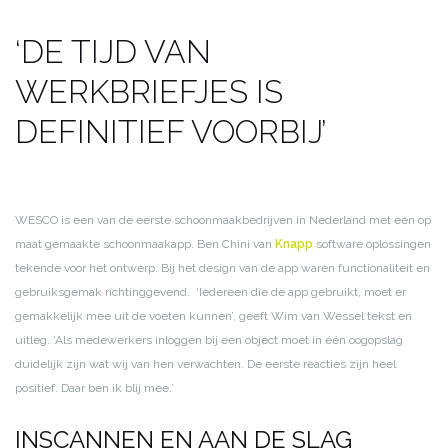
‘DE TIJD VAN
WERKBRIEFJES IS
DEFINITIEF VOORBIJ’
WESCO is een van de eerste schoonmaakbedrijven in Nederland met een op
maat gemaakte schoonmaakapp. Ben Chini van
Knapp
software oplossingen
tekende voor het ontwerp. Bij het design van de app waren functionaliteit en
gebruiksgemak richtinggevend. ‘Iedereen die de app gebruikt, moet er
gemakkelijk mee uit de voeten kunnen’, geeft Wim van Wessel tekst en
uitleg. ‘Als medewerkers inloggen bij een object moet in één oogopslag
duidelijk zijn wat wij van hen verwachten. De eerste reacties zijn heel
positief. Daar ben ik blij mee.’
INSCANNEN EN AAN DE SLAG