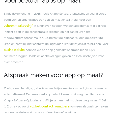
Voorbeelden apps op maat
Sinds de oprichting in 2018 heeft Knapp Software Oplossingen voor diverse
bedrijven en organisaties een app op maat ontwikkeld. Voor een
schoonmaakbedrijf
in Eindhoven hebben we een app gemaakt die direct
inzicht geeft in de schoonmaakprojecten én het aantal uren dat
medewerkers schoonmaken. Zo betaalt de eigenaar alleen de gewerkte
uren en hoeft hij niet achteraf de ingevulde werkbriefjes uit te pluizen. Voor
businessclubs
hebben we een app gemaakt waarmee leden 24/7
contacten leggen, leads en aanbevelingen geven en zich inschrijven voor
evenementen.
Afspraak maken voor app op maat?
Zoek je een handige, gebruiksvriendelijke manier om bedrijfsprocessen te
automatiseren? Een maatwerkapp ontwikkelen is dé weg naar Rome voor
Knapp Software Oplossingen. Wil je samen met mij deze weg inslaan? Bel
(06) 29 47 40 00 of
vul het contactformulier in
om een afspraak te maken
voor een oriënterend gesprek of een behoeftepeiling.