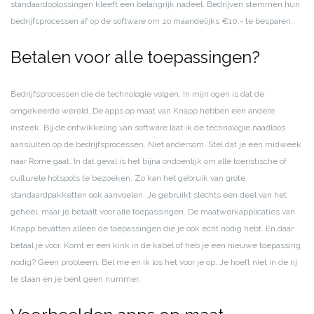
standaardoplossingen kleeft een belangrijk nadeel. Bedrijven stemmen hun
bedrijfsprocessen af op de software om zo maandelijks €10,- te besparen.
Betalen voor alle toepassingen?
Bedrijfsprocessen die de technologie volgen. In mijn ogen is dat de
omgekeerde wereld. De apps op maat van Knapp hebben een andere
insteek. Bij de ontwikkeling van software laat ik de technologie naadloos
aansluiten op de bedrijfsprocessen. Niet andersom. Stel dat je een midweek
naar Rome gaat. In dat geval is het bijna ondoenlijk om alle toeristische of
culturele hotspots te bezoeken. Zo kan het gebruik van grote
standaardpakketten ook aanvoelen. Je gebruikt slechts een deel van het
geheel, maar je betaalt voor alle toepassingen. De maatwerkapplicaties van
Knapp bevatten alleen de toepassingen die je ook echt nodig hebt. En daar
betaal je voor. Komt er een kink in de kabel of heb je een nieuwe toepassing
nodig? Geen probleem. Bel me en ik los het voor je op. Je hoeft niet in de rij
te staan en je bent geen nummer.