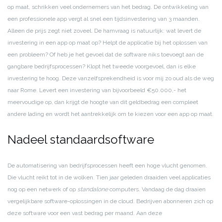
op maat, schrikken veel ondernemers van het bedrag. De ontwikkeling van
een professionele app vergt al snel een tijdsinvestering van 3 maanden.
Alleen de prijs zegt niet zoveel. De hamvraag is natuurlijk: wat levert de
investering in een app op maat op? Helpt de applicatie bij het oplossen van
een probleem? Of heb je het gevoel dat de software niks toevoegt aan de
gangbare bedrijfsprocessen? Klopt het tweede voorgevoel, dan is elke
investering te hoog. Deze vanzelfsprekendheid is voor mij zo oud als de weg
naar Rome. Levert een investering van bijvoorbeeld €50.000,- het
meervoudige op, dan krijgt de hoogte van dit geldbedrag een compleet
andere lading en wordt het aantrekkelijk om te kiezen voor een app op maat.
Nadeel standaardsoftware
De automatisering van bedrijfsprocessen heeft een hoge vlucht genomen.
Die vlucht reikt tot in de wolken. Tien jaar geleden draaiden veel applicaties
nog op een netwerk of op
standalone
computers. Vandaag de dag draaien
vergelijkbare software-oplossingen in de cloud. Bedrijven abonneren zich op
deze software voor een vast bedrag per maand. Aan deze