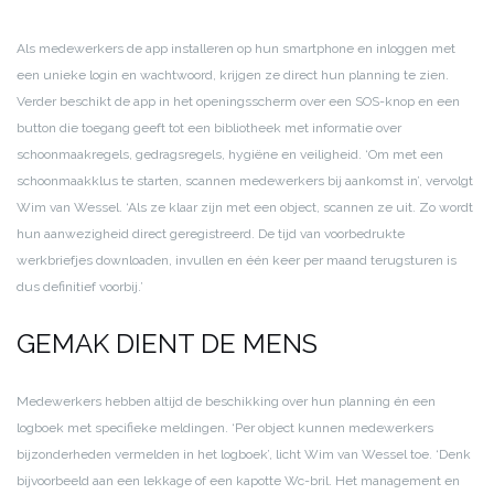
Als medewerkers de app installeren op hun smartphone en inloggen met
een unieke login en wachtwoord, krijgen ze direct hun planning te zien.
Verder beschikt de app in het openingsscherm over een SOS-knop en een
button die toegang geeft tot een bibliotheek met informatie over
schoonmaakregels, gedragsregels, hygiëne en veiligheid. ‘Om met een
schoonmaakklus te starten, scannen medewerkers bij aankomst in’, vervolgt
Wim van Wessel. ‘Als ze klaar zijn met een object, scannen ze uit. Zo wordt
hun aanwezigheid direct geregistreerd. De tijd van voorbedrukte
werkbriefjes downloaden, invullen en één keer per maand terugsturen is
dus definitief voorbij.’
GEMAK DIENT DE MENS
Medewerkers hebben altijd de beschikking over hun planning én een
logboek met specifieke meldingen. ‘Per object kunnen medewerkers
bijzonderheden vermelden in het logboek’, licht Wim van Wessel toe. ‘Denk
bijvoorbeeld aan een lekkage of een kapotte Wc-bril. Het management en