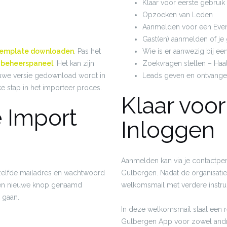
Klaar voor eerste gebruik
Opzoeken van Leden
Aanmelden voor een Eve
Gast(en) aanmelden of je 
 Template downloaden
. Pas het
Wie is er aanwezig bij ee
e beheerspaneel
. Het kan zijn
Zoekvragen stellen – Haal
ieuwe versie gedownload wordt in
Leads geven en ontvange
ke stap in het importeer proces.
Klaar voor
e Import
Inloggen
Aanmelden kan via je contactpe
tzelfde mailadres en wachtwoord
Gulbergen. Nadat de organisatie
u een nieuwe knop genaamd
welkomsmail met verdere instruc
 gaan.
In deze welkomsmail staat een 
Gulbergen App voor zowel androi