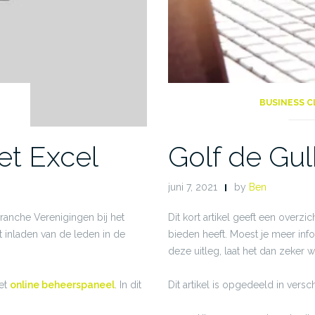
BUSINESS C
et Excel
Golf de Gu
juni 7, 2021
by
Ben
ranche Verenigingen bij het
Dit kort artikel geeft een overz
t inladen van de leden in de
bieden heeft. Moest je meer inf
deze uitleg, laat het dan zeker w
het
online beheerspaneel
. In dit
Dit artikel is opgedeeld in versc