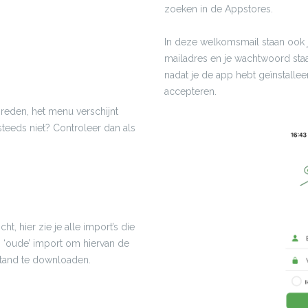
zoeken in de Appstores.
In deze welkomsmail staan ook
mailadres en je wachtwoord staa
nadat je de app hebt geïnstalle
accepteren.
breden, het menu verschijnt
steeds niet? Controleer dan als
t, hier zie je alle import’s die
en ‘oude’ import om hiervan de
estand te downloaden.