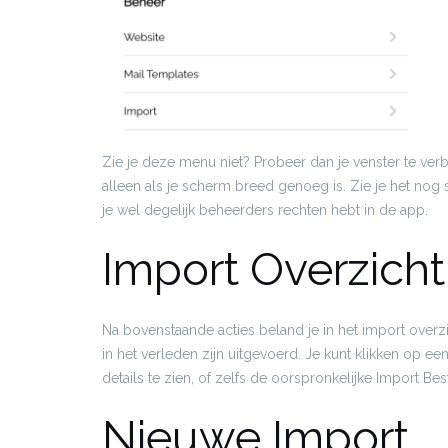
Zie je deze menu niet? Probeer dan je venster te ver
alleen als je scherm breed genoeg is. Zie je het nog 
je wel degelijk beheerders rechten hebt in de app.
Import Overzicht
Na bovenstaande acties beland je in het import overzich
in het verleden zijn uitgevoerd. Je kunt klikken op e
details te zien, of zelfs de oorspronkelijke Import B
Nieuwe Import