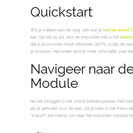
Quickstart
Wil je meteen aan de slag, dan kun je
hier de excel
aan, sla het op als .xlsx en importeer het in het
onlin
dat je je browser moet refreshen ctrl+F5 zodat de n
je browser. Hieronder vind je meer informatie over el
Navigeer naar d
Module
Na het inloggen in het online beheerspaneel met he
als je gebruikt voor de app, zie je links in het men
“import”, klik hierop om naar het importeer module te