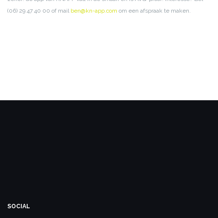
(06) 29 47 40 00 of mail
ben@kn-app.com
om een afspraak te maken.
SOCIAL