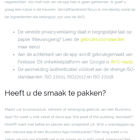
nagerechten. Als chef-kok van de app heb ik geen geheimen. Ik geef u
graag een kijkje in de keuken. Vanzelfsprekend focus ik me daarbij vooral op
de ingrediënten die belangrijk zijn voor de AVG:
De vereiste privacyverklaring staat in begrijpelijke taal op
papier (Nieuwsgierig? Lees de
gebruiksvoorwaarden
maar eens)
Aan de achterkant van de app wordt gebruikgemaakt van
Firebase. Dit ontwikkelplatform van Google is
AVG-ready
.
De aanmelding (authenticatie) voldoet aan de strenge ISO-
standaarden: ISO 27001, ISO27017 en ISO 27018.
Heeft u de smaak te pakken?
Maakt uw businessclub, netwerk of vereniging gebruik van een Business
App? En weet u niet zeker of deze app ‘the proof of the pudding’ doorstaat?
KNAPP voert met liefde en plezier een smaaktest uit. Wilt u overstappen op
een nieuwe app of een Business App introduceren? Eén ding weet u nu
zeker: de app van KNAPP valt in de smaak en is AVG-proof. Interesse? Bel