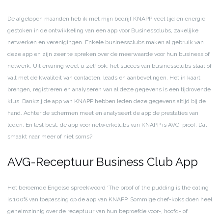
De afgelopen maanden heb ik met mijn bedrijf KNAPP veel tijd en energie
gestoken in de ontwikkeling van een app voor Businessclubs, zakelijke
netwerken en verenigingen. Enkele businessclubs maken al gebruik van
deze app en zijn zeer te spreken over de meerwaarde voor hun business of
netwerk. Uit ervaring weet u zelf ook: het
succes van businessclubs staat of
valt met de kwaliteit van contacten, leads en aanbevelingen. Het in kaart
brengen, registreren en analyseren van al deze gegevens is een tijdrovende
klus. Dankzij de app van KNAPP hebben leden deze gegevens altijd bij de
hand. Achter de schermen meet en analyseert de app de prestaties van
leden. En lest best: de app voor netwerkclubs van KNAPP is AVG-proof. Dat
smaakt naar meer of niet soms?
AVG-Receptuur Business Club App
Het beroemde Engelse spreekwoord ‘The proof of the pudding is the eating’
is 100% van toepassing op de app van KNAPP. Sommige chef-koks doen heel
geheimzinnig over de receptuur van hun beproefde voor-, hoofd- of