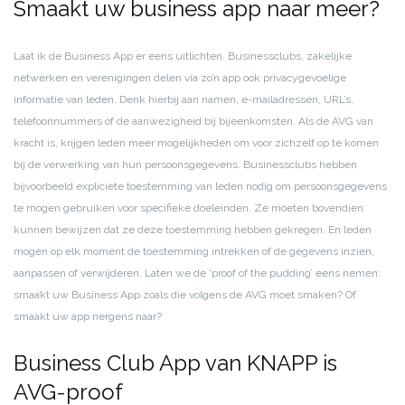
Smaakt uw business app naar meer?
Laat ik de Business App er eens uitlichten. Businessclubs, zakelijke
netwerken en verenigingen delen via zo’n app ook privacygevoelige
informatie van leden. Denk hierbij aan namen, e-mailadressen, URL’s,
telefoonnummers of de aanwezigheid bij bijeenkomsten. Als de AVG van
kracht is, krijgen leden meer mogelijkheden om voor zichzelf op te komen
bij de verwerking van hun persoonsgegevens. Businessclubs hebben
bijvoorbeeld expliciete toestemming van leden nodig om persoonsgegevens
te mogen gebruiken voor specifieke doeleinden. Ze moeten bovendien
kunnen bewijzen dat ze deze toestemming hebben gekregen. En leden
mogen op elk moment de toestemming intrekken of de gegevens inzien,
aanpassen of verwijderen. Laten we de ‘proof of the pudding’ eens nemen:
smaakt uw Business App zoals die volgens de AVG moet smaken? Of
smaakt uw app nergens naar?
Business Club App van KNAPP is
AVG-proof