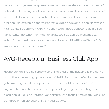
deze app en zijn zeer te spreken over de meerwaarde voor hun business of
netwerk. Uit ervaring weet u zelf ook: het
succes van businessclubs staat of
valt met de kwaliteit van contacten, leads en aanbevelingen. Het in kaart
brengen, registreren en analyseren van al deze gegevens is een tijdrovende
klus. Dankzij de app van KNAPP hebben leden deze gegevens altijd bij de
hand. Achter de schermen meet en analyseert de app de prestaties van
leden. En lest best: de app voor netwerkclubs van KNAPP is AVG-proof. Dat
smaakt naar meer of niet soms?
AVG-Receptuur Business Club App
Het beroemde Engelse spreekwoord ‘The proof of the pudding is the eating’
is 100% van toepassing op de app van KNAPP. Sommige chef-koks doen heel
geheimzinnig over de receptuur van hun beproefde voor-, hoofd- of
nagerechten. Als chef-kok van de app heb ik geen geheimen. Ik geef u
graag een kijkje in de keuken. Vanzelfsprekend focus ik me daarbij vooral op
de ingrediënten die belangrijk zijn voor de AVG: