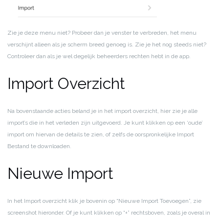
Zie je deze menu niet? Probeer dan je venster te verbreden, het menu
verschijnt alleen als je scherm breed genoeg is. Zie je het nog steeds niet?
Controleer dan als je wel degelijk beheerders rechten hebt in de app.
Import Overzicht
Na bovenstaande acties beland je in het import overzicht, hier zie je alle
import’s die in het verleden zijn uitgevoerd. Je kunt klikken op een ‘oude’
import om hiervan de details te zien, of zelfs de oorspronkelijke Import
Bestand te downloaden.
Nieuwe Import
In het Import overzicht klik je bovenin op “Nieuwe Import Toevoegen”, zie
screenshot hieronder. Of je kunt klikken op “+” rechtsboven, zoals je overal in