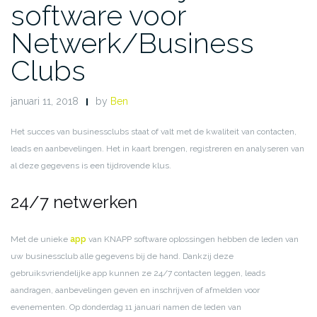
software voor
Netwerk/Business
Clubs
januari 11, 2018
by
Ben
Het succes van businessclubs staat of valt met de kwaliteit van contacten,
leads en aanbevelingen. Het in kaart brengen, registreren en analyseren van
al deze gegevens is een tijdrovende klus.
24/7 netwerken
Met de unieke
app
van KNAPP software oplossingen hebben de leden van
uw businessclub alle gegevens bij de hand. Dankzij deze
gebruiksvriendelijke app kunnen ze 24/7 contacten leggen, leads
aandragen, aanbevelingen geven en inschrijven of afmelden voor
evenementen. Op donderdag 11 januari namen de leden van