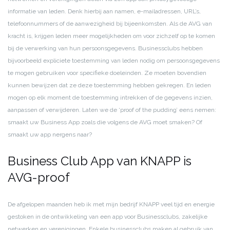
informatie van leden. Denk hierbij aan namen, e-mailadressen, URL’s,
telefoonnummers of de aanwezigheid bij bijeenkomsten. Als de AVG van
kracht is, krijgen leden meer mogelijkheden om voor zichzelf op te komen
bij de verwerking van hun persoonsgegevens. Businessclubs hebben
bijvoorbeeld expliciete toestemming van leden nodig om persoonsgegevens
te mogen gebruiken voor specifieke doeleinden. Ze moeten bovendien
kunnen bewijzen dat ze deze toestemming hebben gekregen. En leden
mogen op elk moment de toestemming intrekken of de gegevens inzien,
aanpassen of verwijderen. Laten we de ‘proof of the pudding’ eens nemen:
smaakt uw Business App zoals die volgens de AVG moet smaken? Of
smaakt uw app nergens naar?
Business Club App van KNAPP is
AVG-proof
De afgelopen maanden heb ik met mijn bedrijf KNAPP veel tijd en energie
gestoken in de ontwikkeling van een app voor Businessclubs, zakelijke
netwerken en verenigingen. Enkele businessclubs maken al gebruik van