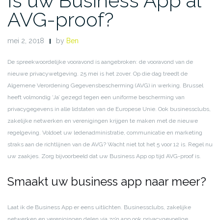
Is uw Business App al
AVG-proof?
mei 2, 2018
by
Ben
De spreekwoordelijke vooravond is aangebroken: de vooravond van de
nieuwe privacywetgeving.
25 mei is het zover. Op die dag treedt de
Algemene Verordening Gegevensbescherming (AVG) in werking. Brussel
heeft volmondig ‘Ja’ gezegd tegen een uniforme bescherming van
privacygegevens in alle lidstaten van de Europese Unie. Ook businessclubs,
zakelijke netwerken en verenigingen krijgen te maken met de nieuwe
regelgeving. Voldoet uw ledenadministratie, communicatie en marketing
straks aan de richtlijnen van de AVG? Wacht niet tot het 5 voor 12 is. Regel nu
uw zaakjes. Zorg bijvoorbeeld dat uw Business App op tijd AVG-proof is.
Smaakt uw business app naar meer?
Laat ik de Business App er eens uitlichten. Businessclubs, zakelijke
netwerken en verenigingen delen via zo’n app ook privacygevoelige