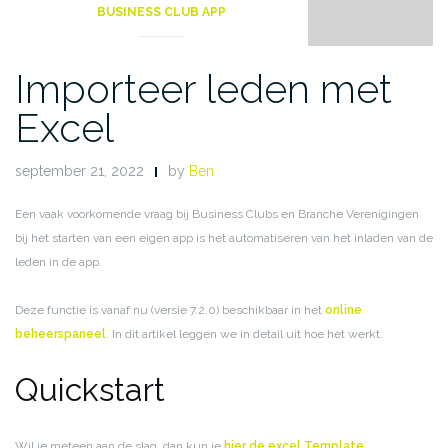
BUSINESS CLUB APP
Importeer leden met
Excel
september 21, 2022
by
Ben
Een vaak voorkomende vraag bij Business Clubs en Branche Verenigingen
bij het starten van een eigen app is het automatiseren van het inladen van de
leden in de app.
Deze functie is vanaf nu (versie 7.2.0) beschikbaar in het
online
beheerspaneel
. In dit artikel leggen we in detail uit hoe het werkt.
Quickstart
Wil je meteen aan de slag, dan kun je
hier de excel Template