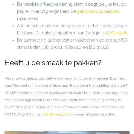
De vereiste privacyverklaring staat in begrijpelijke taal op
papier (Nieuwsgierig? Lees de
gebruiksvoorwaarden
maar eens)
Aan de achterkant van de app wordt gebruikgemaakt van
Firebase. Dit ontwikkelplatform van Google is
AVG-ready
.
De aanmelding (authenticatie) voldoet aan de strenge ISO-
standaarden: ISO 27001, ISO27017 en ISO 27018.
Heeft u de smaak te pakken?
Maakt uw businessclub, netwerk of vereniging gebruik van een Business
App? En weet u niet zeker of deze app ‘the proof of the pudding’ doorstaat?
KNAPP voert met liefde en plezier een smaaktest uit. Wilt u overstappen op
een nieuwe app of een Business App introduceren? Eén ding weet u nu
zeker: de app van KNAPP valt in de smaak en is AVG-proof. Interesse? Bel
(06) 29 47 40 00 of mail
ben@kn-app.com
om een afspraak te maken.