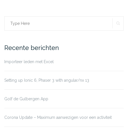
SE
Search
for:
Recente berichten
Importeer leden met Excel
Setting up Ionic 6, Phaser 3 with angular/nx 13
Golf de Gulbergen App
Corona Update – Maximum aanwezigen voor een activiteit