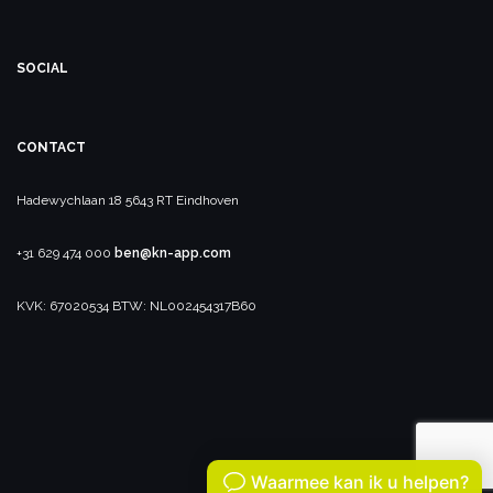
SOCIAL
CONTACT
Hadewychlaan 18
5643 RT Eindhoven
+31 629 474 000
ben@kn-app.com
KVK: 67020534
BTW: NL002454317B60