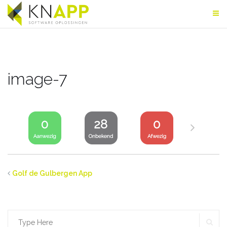
Skip
to
content
image-7
Golf de Gulbergen App
SE
Search