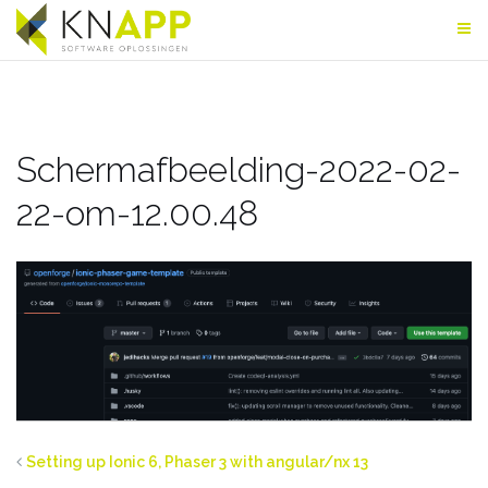
Skip
to
content
Schermafbeelding-2022-02-
22-om-12.00.48
Setting up Ionic 6, Phaser 3 with angular/nx 13