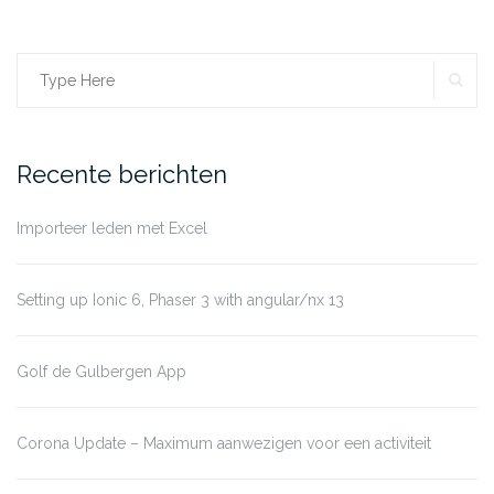
SE
Search
for:
Recente berichten
Importeer leden met Excel
Setting up Ionic 6, Phaser 3 with angular/nx 13
Golf de Gulbergen App
Corona Update – Maximum aanwezigen voor een activiteit