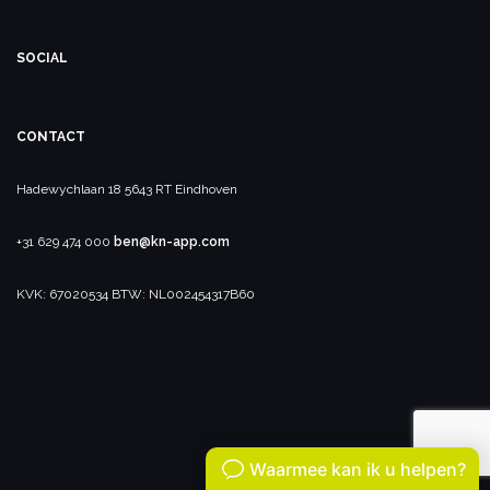
SOCIAL
CONTACT
Hadewychlaan 18
5643 RT Eindhoven
+31 629 474 000
ben@kn-app.com
KVK: 67020534
BTW: NL002454317B60