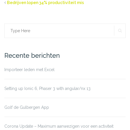
Bedrijven lopen 34% productiviteit mis
SE
Search
for:
Recente berichten
Importeer leden met Excel
Setting up Ionic 6, Phaser 3 with angular/nx 13
Golf de Gulbergen App
Corona Update – Maximum aanwezigen voor een activiteit