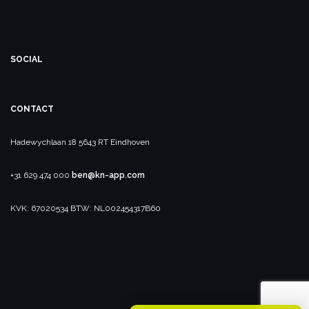
SOCIAL
CONTACT
Hadewychlaan 18
5643 RT Eindhoven
+31 629 474 000
ben@kn-app.com
KVK: 67020534
BTW: NL002454317B60