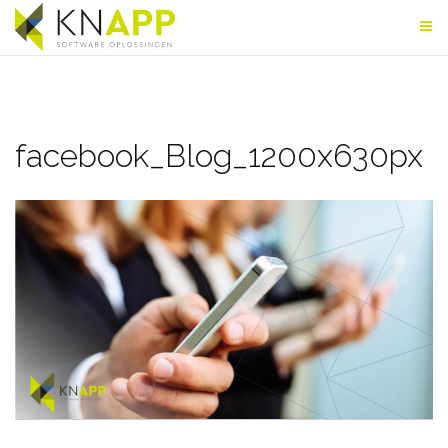
Skip
to
content
facebook_Blog_1200x630px