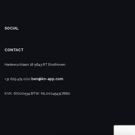
SOCIAL
CONTACT
Hadewychlaan 18
5643 RT Eindhoven
+31 629 474 000
ben@kn-app.com
KVK: 67020534
BTW: NL002454317B60