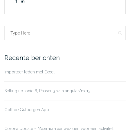
SE
Search
for:
Recente berichten
Importeer leden met Excel
Setting up Ionic 6, Phaser 3 with angular/nx 13
Golf de Gulbergen App
Corona Update – Maximum aanwezigen voor een activiteit